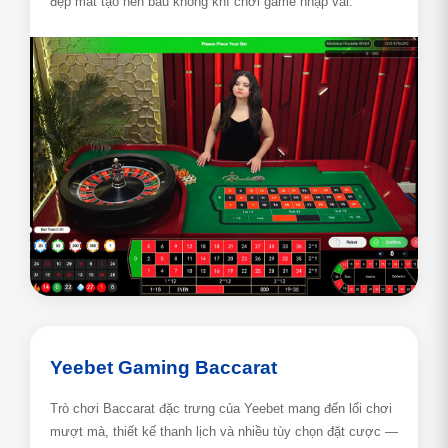
đẹp mắt tạo nên bầu không khí chơi game nhập vai.
Yeebet Gaming Baccarat
Trò chơi Baccarat đặc trưng của Yeebet mang đến lối chơi
mượt mà, thiết kế thanh lịch và nhiều tùy chọn đặt cược —