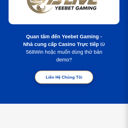
Quan tâm đến Yeebet Gaming -
Nhà cung cấp Casino Trực tiếp
từ
568Win hoặc muốn dùng thử bản
demo?
Liên Hệ Chúng Tôi