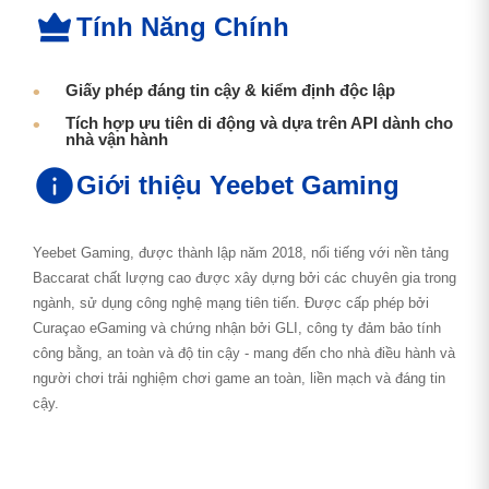
Tính Năng Chính
Giấy phép đáng tin cậy & kiểm định độc lập
Tích hợp ưu tiên di động và dựa trên API dành cho
nhà vận hành
Giới thiệu Yeebet Gaming
Yeebet Gaming, được thành lập năm 2018, nổi tiếng với nền tảng
Baccarat chất lượng cao được xây dựng bởi các chuyên gia trong
ngành, sử dụng công nghệ mạng tiên tiến. Được cấp phép bởi
Curaçao eGaming và chứng nhận bởi GLI, công ty đảm bảo tính
công bằng, an toàn và độ tin cậy - mang đến cho nhà điều hành và
người chơi trải nghiệm chơi game an toàn, liền mạch và đáng tin
cậy.