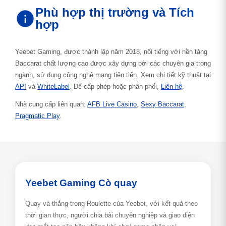
Phù hợp thị trường và Tích
hợp
Yeebet Gaming, được thành lập năm 2018, nổi tiếng với nền tảng
Baccarat chất lượng cao được xây dựng bởi các chuyên gia trong
ngành, sử dụng công nghệ mạng tiên tiến. Xem chi tiết kỹ thuật tại
API
và
WhiteLabel
. Để cấp phép hoặc phân phối,
Liên hệ
.
Nhà cung cấp liên quan:
AFB Live Casino
,
Sexy Baccarat
,
Pragmatic Play
.
Yeebet Gaming Cò quay
Quay và thắng trong Roulette của Yeebet, với kết quả theo
thời gian thực, người chia bài chuyên nghiệp và giao diện