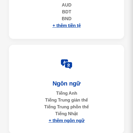
AUD
BDT
BND
+ thêm tiền tệ
Ngôn ngữ
Tiếng Anh
Tiếng Trung giản thể
Tiếng Trung phồn thể
Tiếng Nhật
+ thêm ngôn ngữ