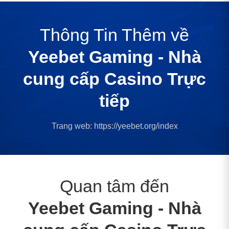
Thông Tin Thêm về
Yeebet Gaming - Nhà
cung cấp Casino Trực
tiếp
Trang web:
https://yeebet.org/index
Quan tâm đến
Yeebet Gaming - Nhà