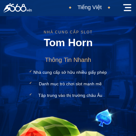
Tiếng Việt
NHÀ CUNG CẤP SLOT
Tom Horn
Thông Tin Nhanh
Nhà cung cấp sở hữu nhiều giấy phép
Danh mục trò chơi slot mạnh mẽ
Tập trung vào thị trường châu Âu