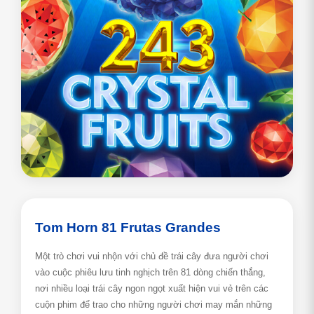
Tom Horn 81 Frutas Grandes
Một trò chơi vui nhộn với chủ đề trái cây đưa người chơi
vào cuộc phiêu lưu tinh nghịch trên 81 dòng chiến thắng,
nơi nhiều loại trái cây ngon ngọt xuất hiện vui vẻ trên các
cuộn phim để trao cho những người chơi may mắn những