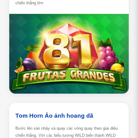
chiến thắng lớn.
Tom Horn Ảo ảnh hoang dã
Bước lên sàn nhảy và quay các vòng quay theo giai điệu
chiến thắng. Với các biểu tượng WILD biến thành WILD