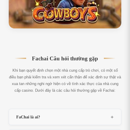
Fachai Câu hỏi thường gặp
Khi bạn quyết định chọn một nhà cung cấp trò chơi, có một số
điều bạn phải kiểm tra và xem xét cẩn thận để xác định sự thật và
xua tan những nghi ngờ hiện có về tính xác thực của nhà cung
cấp casino. Dưới đây là các câu hỏi thường gặp về Fachai:
FaChai là ai?