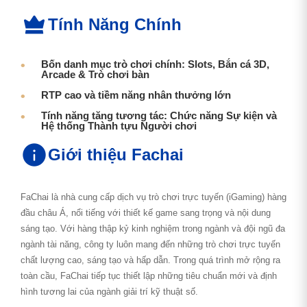
Tính Năng Chính
Bốn danh mục trò chơi chính: Slots, Bắn cá 3D,
Arcade & Trò chơi bàn
RTP cao và tiềm năng nhân thưởng lớn
Tính năng tăng tương tác: Chức năng Sự kiện và
Hệ thống Thành tựu Người chơi
Giới thiệu Fachai
FaChai là nhà cung cấp dịch vụ trò chơi trực tuyến (iGaming) hàng
đầu châu Á, nổi tiếng với thiết kế game sang trọng và nội dung
sáng tạo. Với hàng thập kỷ kinh nghiệm trong ngành và đội ngũ đa
ngành tài năng, công ty luôn mang đến những trò chơi trực tuyến
chất lượng cao, sáng tạo và hấp dẫn. Trong quá trình mở rộng ra
toàn cầu, FaChai tiếp tục thiết lập những tiêu chuẩn mới và định
hình tương lai của ngành giải trí kỹ thuật số.