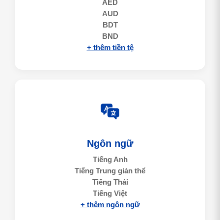
AED
AUD
BDT
BND
+ thêm tiền tệ
Ngôn ngữ
Tiếng Anh
Tiếng Trung giản thể
Tiếng Thái
Tiếng Việt
+ thêm ngôn ngữ