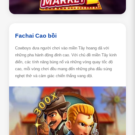
Fachai Cao bồi
Cowboys đưa người chơi vào miền Tây hoang dã với
những pha hành động đỉnh cao. Với chủ đề miền Tây kinh
điển, các tính năng bùng nổ và những vòng quay tốc độ
cao, mỗi vòng chơi đều mang đến những pha đấu súng
nghẹt thở và cảm giác chiến thắng vang dội.