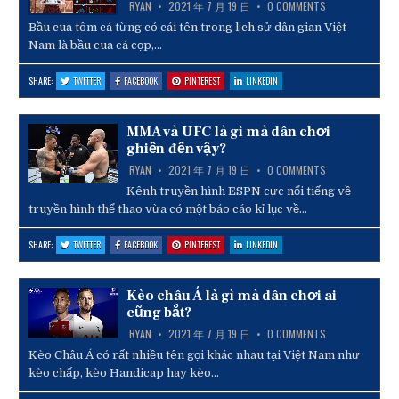
ON
CÓ
RYAN
CÓ
2021 年 7 月 19 日
CÓ
0 COMMENTS
CÓ
ĐỔI
ĐỔI
ĐỔI
ĐỔI
BẦU
CHỦ?
CHỦ?
CHỦ?
CHỦ?
CUA
Bầu cua tôm cá từng có cái tên trong lịch sử dân gian Việt
TÔM
Nam là bầu cua cá cọp,…
CÁ
–
TRÒ
CHƠI
:
:
:
:
SHARE:
TWITTER
FACEBOOK
PINTEREST
LINKEDIN
BẦU
BẦU
BẦU
BẦU
DÂN
CUA
CUA
CUA
CUA
GIAN
TÔM
TÔM
TÔM
TÔM
CỦA
CÁ
CÁ
CÁ
CÁ
NGƯỜI
–
–
–
–
MMA và UFC là gì mà dân chơi
VIỆT
TRÒ
TRÒ
TRÒ
TRÒ
CHƠI
CHƠI
CHƠI
CHƠI
ghiền đến vậy?
DÂN
DÂN
DÂN
DÂN
GIAN
GIAN
GIAN
GIAN
ON
CỦA
RYAN
CỦA
2021 年 7 月 19 日
CỦA
0 COMMENTS
CỦA
NGƯỜI
NGƯỜI
NGƯỜI
NGƯỜI
MMA
VIỆT
VIỆT
VIỆT
VIỆT
VÀ
Kênh truyền hình ESPN cực nổi tiếng về
UFC
truyền hình thể thao vừa có một báo cáo kỉ lục về…
LÀ
GÌ
MÀ
DÂN
:
:
:
:
SHARE:
TWITTER
FACEBOOK
PINTEREST
LINKEDIN
MMA
MMA
MMA
MMA
CHƠI
VÀ
VÀ
VÀ
VÀ
GHIỀN
UFC
UFC
UFC
UFC
ĐẾN
LÀ
LÀ
LÀ
LÀ
VẬY?
GÌ
GÌ
GÌ
GÌ
Kèo châu Á là gì mà dân chơi ai
MÀ
MÀ
MÀ
MÀ
DÂN
DÂN
DÂN
DÂN
cũng bắt?
CHƠI
CHƠI
CHƠI
CHƠI
GHIỀN
GHIỀN
GHIỀN
GHIỀN
ON
ĐẾN
RYAN
ĐẾN
2021 年 7 月 19 日
ĐẾN
0 COMMENTS
ĐẾN
VẬY?
VẬY?
VẬY?
VẬY?
KÈO
CHÂU
Kèo Châu Á có rất nhiều tên gọi khác nhau tại Việt Nam như
Á
kèo chấp, kèo Handicap hay kèo…
LÀ
GÌ
MÀ