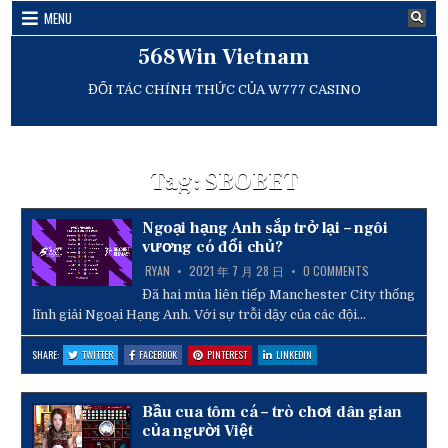
Skip
MENU
to
content
568Win Vietnam
ĐỐI TÁC CHÍNH THỨC CỦA W777 CASINO
Tag:
SBOBET
Ngoại hạng Anh sắp trở lại – ngôi
vương có đổi chủ?
ON
RYAN
2021 年 7 月 28 日
0 COMMENTS
NGOẠI
HẠNG
Đã hai mùa liên tiếp Manchester City thống
ANH
lĩnh giải Ngoại Hạng Anh. Với sự trỗi dậy của các đội…
SẮP
TRỞ
LẠI
–
:
:
:
:
SHARE:
TWITTER
FACEBOOK
PINTEREST
LINKEDIN
NGOẠI
NGOẠI
NGOẠI
NGOẠI
NGÔI
HẠNG
HẠNG
HẠNG
HẠNG
VƯƠNG
ANH
ANH
ANH
ANH
CÓ
SẮP
SẮP
SẮP
SẮP
ĐỔI
TRỞ
TRỞ
TRỞ
TRỞ
Bầu cua tôm cá – trò chơi dân gian
CHỦ?
LẠI
LẠI
LẠI
LẠI
–
–
–
–
của người Việt
NGÔI
NGÔI
NGÔI
NGÔI
VƯƠNG
VƯƠNG
VƯƠNG
VƯƠNG